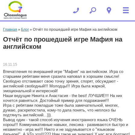
Вы здесь
Главная
»
Блог
» Отчёт по прошедшей игре Мафия на английском
Отчёт по прошедшей игре Мафия на
английском
16.11.15
Впечатления по вчерашней игре "Мафия" на английском. Игра со
старшими ребятами меня сразила наповал в хорошем смысле!
Свободно отстаивают свою точку зрения, спорят, обсуждают -
английский свободный!!! Молодцы!!! Игра была жаркой,
эмоциональной и интересной!
Наши ведущие Никита и Анастасия - the best! ЛУЧШИЕ!!! На них
хочется равняться. Достойный пример для подражания!!!
Игра с ребятами помладше тоже была замечательной, многих,
думаю, раскрепостила, кому-то дала понять, что неплохо бы
подтянуть английский...))).
Вывод один - такой способ изучения иностранного языка ОЧЕНЬ
хорош!!! Коммуникативные навыки, лексика - развиваются быстро и
незаметно - игра же!!! Никто и не задумывается о "языковом
барьере!". А ЧТо это!!!??? Нам такое не знакомо! У нас все болтают!