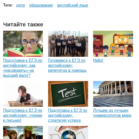
Теги:
дети
образование
английский язык
Читайте также
Подготовка к ЕГЭ по
Готовимся к ЕГЭ по
Hello!
английскому: как
английскому:
«наговорить» на
репетитор в помощь
высший балл?
Подготовка к ЕГЭ по
Подготовка к ЕГЭ по
Лучшие из лучших
английскому: чтение
английскому:
университетов мира
и письмо!
стратегия успеха