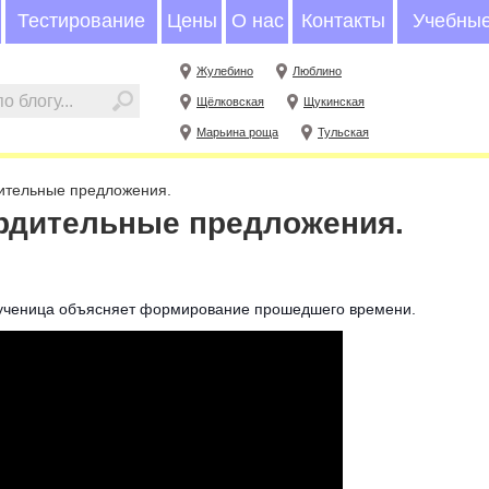
Тестирование
Цены
О нас
Контакты
Учебные
Жулебино
Люблино
иска
Щёлковская
Щукинская
Марьина роща
Тульская
дительные предложения.
вердительные предложения.
а ученица объясняет формирование прошедшего времени.