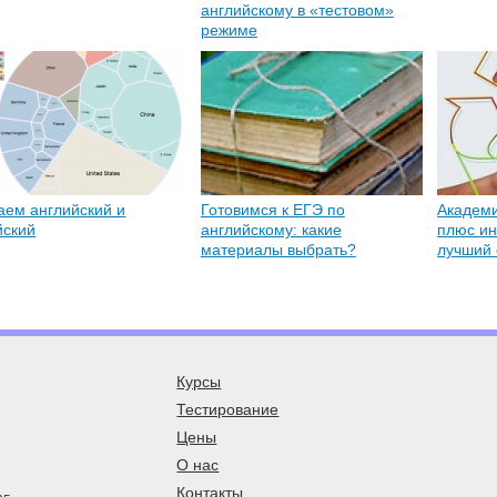
английскому в «тестовом»
режиме
аем английский и
Готовимся к ЕГЭ по
Академи
йский
английскому: какие
плюс ин
материалы выбрать?
лучший 
Курсы
Тестирование
Цены
О нас
Контакты