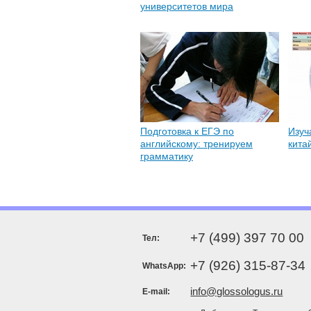
университетов мира
Подготовка к ЕГЭ по
Изуч
английскому: тренируем
кита
грамматику
+7 (499) 397 70 00
Тел:
+7 (926) 315-87-34
WhatsApp:
info@glossologus.ru
E-mail: