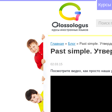
Курсы
Форма по
Поиск
Вы здесь
Главная
»
Блог
» Past simple. Утвер
Past simple. Ут
02.03.15
Посмотрите видео, как просто наш