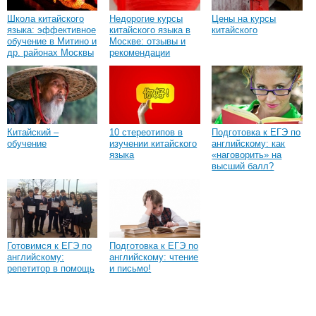
Школа китайского
Недорогие курсы
Цены на курсы
языка: эффективное
китайского языка в
китайского
обучение в Митино и
Москве: отзывы и
др. районах Москвы
рекомендации
Китайский –
10 стереотипов в
Подготовка к ЕГЭ по
обучение
изучении китайского
английскому: как
языка
«наговорить» на
высший балл?
Готовимся к ЕГЭ по
Подготовка к ЕГЭ по
английскому:
английскому: чтение
репетитор в помощь
и письмо!