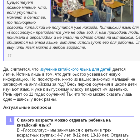
Существует
ложное мнение, что,
если упустить
момент в детстве,
то полноценно
освоить китайский не получится уже никогда. Китайский язык для
«Глоссологус» преподается уже не один год. К нам приходили люди
понимали в иероглифах и не знали ни одного слова на китайском. С
общаются на этом языке, активно используют его для работы. Э
выучить язык можно в любом возрасте.
Да, считается, что
изучение китайского языка для детей
дается
легче. Истина лишь в том, что дети быстро усваивают новую
информацию. Но, посмотрите, никто из ваших знакомых малышей не
заговорил на английском за год? Весь период обучения в школе дети
изучают язык, и уже к выпускному классу владеют им идеально.
Речь идет об 11 годах обучения! Так что точно можно сказать лишь
одно – шансы у всех равны.
Актуальные вопросы
С какого возраста можно отдавать ребенка на
китайский язык?
В «Глоссологус» мы занимаемся с детьми в трех
возрастных группах: 4-7 лет, 8-12 лет, 13-18 лет. Отдавать