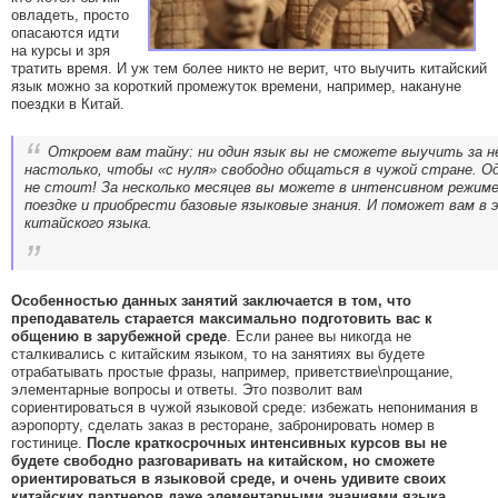
овладеть, просто
опасаются идти
на курсы и зря
тратить время. И уж тем более никто не верит, что выучить китайский
язык можно за короткий промежуток времени, например, накануне
поездки в Китай.
Откроем вам тайну: ни один язык вы не сможете выучить за н
настолько, чтобы «с нуля» свободно общаться в чужой стране. О
не стоит! За несколько месяцев вы можете в интенсивном режим
поездке и приобрести базовые языковые знания. И поможет вам в
китайского языка.
Особенностью данных занятий заключается в том, что
преподаватель старается максимально подготовить вас к
общению в зарубежной среде
. Если ранее вы никогда не
сталкивались с китайским языком, то на занятиях вы будете
отрабатывать простые фразы, например, приветствие\прощание,
элементарные вопросы и ответы. Это позволит вам
сориентироваться в чужой языковой среде: избежать непонимания в
аэропорту, сделать заказ в ресторане, забронировать номер в
гостинице.
После краткосрочных интенсивных курсов вы не
будете свободно разговаривать на китайском, но сможете
ориентироваться в языковой среде, и очень удивите своих
китайских партнеров даже элементарными знаниями языка
.